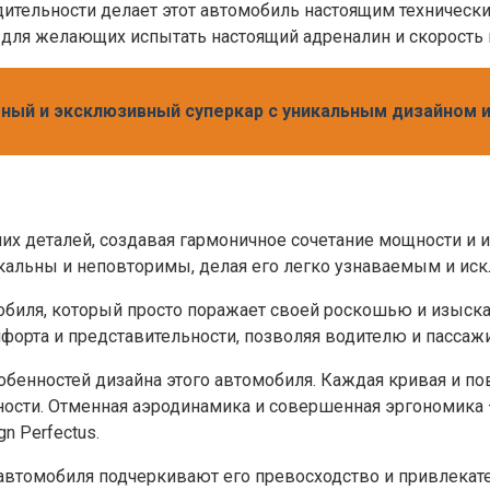
ительности делает этот автомобиль настоящим технически
для желающих испытать настоящий адреналин и скорость н
ошный и эксклюзивный суперкар с уникальным дизайном
х деталей, создавая гармоничное сочетание мощности и 
кальны и неповторимы, делая его легко узнаваемым и ис
мобиля, который просто поражает своей роскошью и изыск
орта и представительности, позволяя водителю и пассаж
собенностей дизайна этого автомобиля. Каждая кривая и 
сти. Отменная аэродинамика и совершенная эргономика – 
 Perfectus.
 автомобиля подчеркивают его превосходство и привлекател