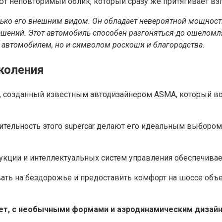
т неповторимый облик, который сразу же притягивает в
лько его внешним видом. Он обладает невероятной мощность
шений. Этот автомобиль способен разгоняться до ошеломл
 автомобилем, но и символом роскоши и благородства.
коления
ь, созданный известным автодизайнером ASMA, который в
тельность этого supercar делают его идеальным выбором
укции и интеллектуальных систем управления обеспечивае
вать на бездорожье и предоставить комфорт на шоссе о
т, с необычными формами и аэродинамическим дизайно