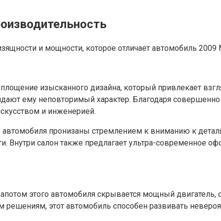
роизводительность
зящности и мощности, которое отличает автомобиль 2009 M
оплощение изысканного дизайна, который привлекает вз
идают ему неповторимый характер. Благодаря совершенн
скусством и инженерией.
ого автомобиля пронизаны стремлением к вниманию к дета
сти. Внутри салон также предлагает ультра-современное о
 капотом этого автомобиля скрывается мощный двигатель
 решениям, этот автомобиль способен развивать невероя