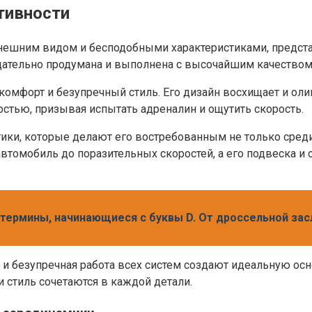
тивности
ешним видом и бесподобными характеристиками, представ
щательно продумана и выполнена с высочайшим качеством
омфорт и безупречный стиль. Его дизайн восхищает и ол
остью, призывая испытать адреналин и ощутить скорость.
тики, которые делают его востребованным не только среди
втомобиль до поразительных скоростей, а его подвеска и
ермины, начинающиеся с буквы D. От дроссельной за
 и безупречная работа всех систем создают идеальную осн
и стиль сочетаются в каждой детали.