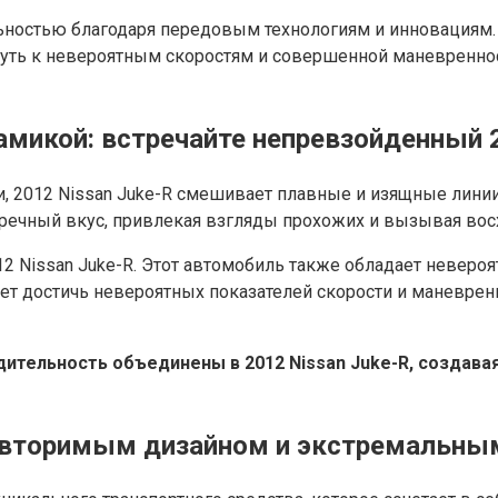
льностью благодаря передовым технологиям и инновация
путь к невероятным скоростям и совершенной маневренно
амикой: встречайте непревзойденный 2
и, 2012 Nissan Juke-R смешивает плавные и изящные лини
пречный вкус, привлекая взгляды прохожих и вызывая вос
12 Nissan Juke-R. Этот автомобиль также обладает неве
ет достичь невероятных показателей скорости и маневре
дительность объединены в 2012 Nissan Juke-R, создав
овторимым дизайном и экстремальны