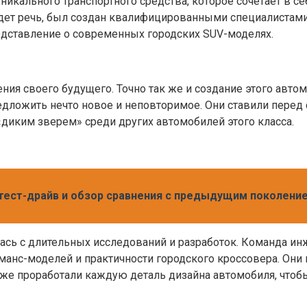
уникального транспортного средства, которое сочетает в
дет речь, был создан квалифицированными специалистами
дставление о современных городских SUV-моделях.
ия своего будущего. Точно так же и создание этого автом
дложить нечто новое и неповторимое. Они ставили перед 
диким зверем» среди других автомобилей этого класса.
- тест-драйв и обзор сравнения с предыдущим поколени
лась с длительных исследований и разработок. Команда и
манс-моделей и практичности городского кроссовера. Они
кже проработали каждую деталь дизайна автомобиля, чтоб