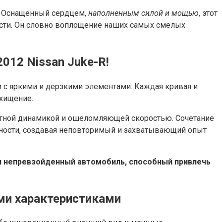
м. Оснащенный сердцем,
наполненным силой и мощью
, этот
сти. Он словно воплощение наших самых смелых
012 Nissan Juke-R!
и с яркими и дерзкими элементами. Каждая кривая и
хищение.
роятной динамикой и ошеломляющей скоростью. Сочетание
нности, создавая неповторимый и захватывающий опыт
ая непревзойденный автомобиль, способный привлечь
ми характеристиками