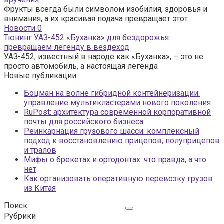
Фрукты всегда были символом изобилия, здоровья и
внимания, а их красивая подача превращает этот
Новости
0
Тюнинг УАЗ-452 «Буханка» для бездорожья:
превращаем легенду в вездеход
УАЗ-452, известный в народе как «Буханка», – это не
просто автомобиль, а настоящая легенда
Новые публикации
Боцман на волне гибридной контейнеризации:
управление мультикластерами нового поколения
RuPost: архитектура современной корпоративной
почты для российского бизнеса
Реинкарнация грузового шасси: комплексный
подход к восстановлению прицепов, полуприцепов
и тралов
Мифы о брекетах и ортодонтах: что правда, а что
нет
Как организовать оперативную перевозку грузов
из Китая
Поиск:
Рубрики