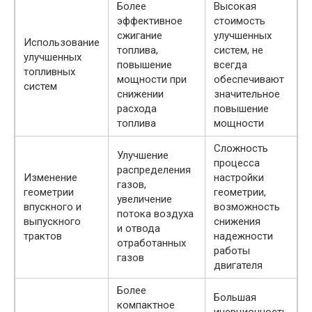
Более
Высокая
эффективное
стоимость
сжигание
улучшенных
Использование
топлива,
систем, не
улучшенных
повышение
всегда
топливных
мощности при
обеспечивают
систем
снижении
значительное
расхода
повышение
топлива
мощности
Сложность
Улучшение
процесса
распределения
Изменение
настройки
газов,
геометрии
геометрии,
увеличение
впускного и
возможность
потока воздуха
выпускного
снижения
и отвода
трактов
надежности
отработанных
работы
газов
двигателя
Более
Большая
компактное
инерционность