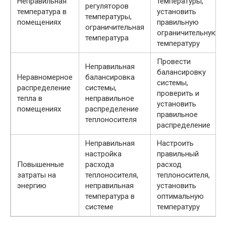
Неправильная
температуры,
регуляторов
температура в
установить
температуры,
помещениях
правильную
ограничительная
ограничительную
температура
температуру
Провести
Неправильная
балансировку
Неравномерное
балансировка
системы,
распределение
системы,
проверить и
тепла в
неправильное
установить
помещениях
распределение
правильное
теплоносителя
распределение
Неправильная
Настроить
настройка
правильный
Повышенные
расхода
расход
затраты на
теплоносителя,
теплоносителя,
энергию
неправильная
установить
температура в
оптимальную
системе
температуру