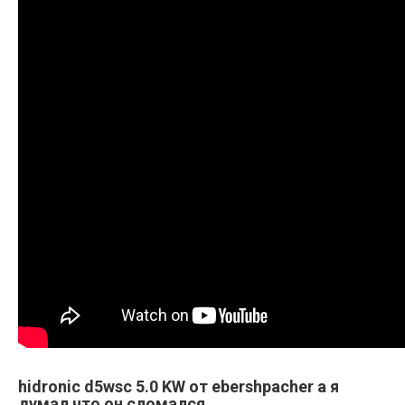
hidronic d5wsc 5.0 KW от ebershpacher а я
думал что он сломался.