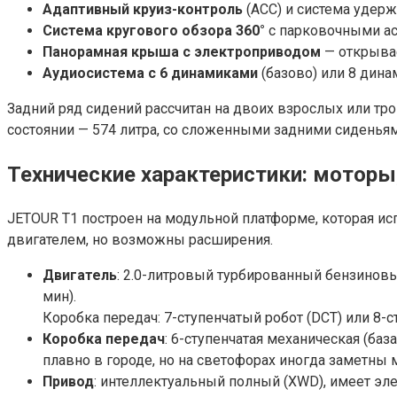
Адаптивный круиз-контроль
(ACC) и система удерж
Система кругового обзора 360°
с парковочными асс
Панорамная крыша с электроприводом
— открывае
Аудиосистема с 6 динамиками
(базово) или 8 дина
Задний ряд сидений рассчитан на двоих взрослых или трои
состоянии — 574 литра, со сложенными задними сиденьями
Технические характеристики: моторы
JETOUR T1 построен на модульной платформе, которая ис
двигателем, но возможны расширения.
Двигатель
: 2.0-литровый турбированный бензиновы
мин).
Коробка передач: 7-ступенчатый робот (DCT) или 8-с
Коробка передач
: 6-ступенчатая механическая (ба
плавно в городе, но на светофорах иногда заметны
Привод
: интеллектуальный полный (XWD), имеет э