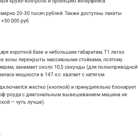
ый круиз-контроль и проекцию интерфейса.
римерно 20-30 тысяч рублей. Также доступны пакеты
+50 000 руб.
аря короткой базе и небольшим габаритам, T1 легко
ковые зоны перекрыты массивными стойками, поэтому
амерам, занимает около 10,5 секунды (для полноприводной
паса мощности в 147 л.с. хватает с натягом.
одключается жестко (кнопкой) и принудительно блокирует
о офф-роуда с диагональным вывешиванием машина не
кой — чуть лучше).
: