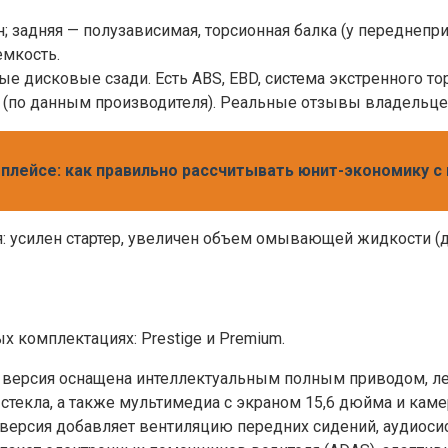
н; задняя — полузависимая, торсионная балка (у переднеп
мкость.
ые дисковые сзади. Есть ABS, EBD, система экстренного то
 (по данным производителя). Реальные отзывы владельцев 
плейсе: как правильно рассчитывать юнит-экономику с 
: усилен стартер, увеличен объем омывающей жидкости (до
х комплектациях: Prestige и Premium.
зовая версия оснащена интеллектуальным полным приводом
стекла, а также мультимедиа с экраном 15,6 дюйма и каме
вая версия добавляет вентиляцию передних сидений, аудиос