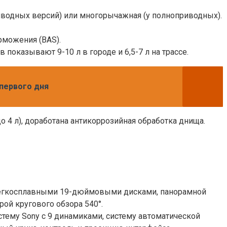
риводных версий) или многорычажная (у полноприводных).
рможения (BAS).
показывают 9-10 л в городе и 6,5-7 л на трассе.
первого дня
 4 л), доработана антикоррозийная обработка днища.
, легкосплавными 19-дюймовыми дисками, панорамной
рой кругового обзора 540°.
истему Sony с 9 динамиками, систему автоматической