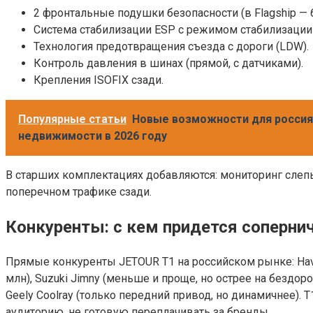
2 фронтальные подушки безопасности (в Flagship — 
Система стабилизации ESP с режимом стабилизации
Технология предотвращения съезда с дороги (LDW).
Контроль давления в шинах (прямой, с датчиками).
Крепления ISOFIX сзади.
Популярные статьи
Новые возможности для россиян
недвижимости в 2026 году
В старших комплектациях добавляются: мониторинг слеп
поперечном трафике сзади.
Конкуренты: с кем придется соперни
Прямые конкуренты JETOUR T1 на российском рынке: Haval
млн), Suzuki Jimny (меньше и проще, но острее на бездор
Geely Coolray (только передний привод, но динамичнее)
аудиторию, не готовую переплачивать за бренды.