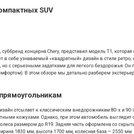
компактных SUV
 суббренд концерна Chery, представил модель T1, которая
т в себе узнаваемый «квадратный» дизайн в стиле ретро,
 но с серьезными задатками для легкого бездорожья. Он п
комфортом). В этом обзоре мы детально разберем экстерьер
о прямоугольникам
дизайн отсылает к классическим внедорожникам 80-х и 90-
атными кожухами. Однако, при этом автомобиль выглядит 
олеса размером до R19. Задняя часть оформлена со скры
рина 1830 мм, высота 1700 мм, колесная база — 2550 мм. Э