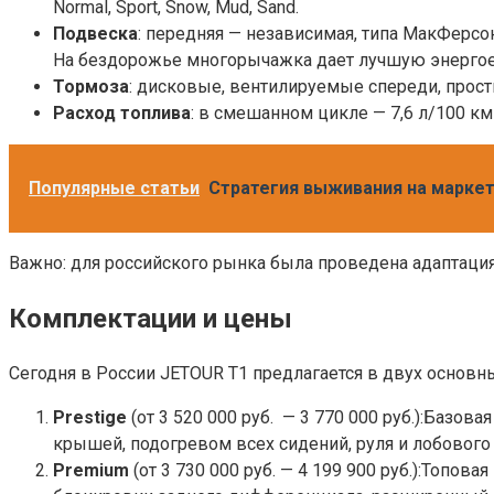
Normal, Sport, Snow, Mud, Sand.
Подвеска
: передняя — независимая, типа МакФерсо
На бездорожье многорычажка дает лучшую энергое
Тормоза
: дисковые, вентилируемые спереди, прост
Расход топлива
: в смешанном цикле — 7,6 л/100 км
Популярные статьи
Стратегия выживания на маркет
Важно: для российского рынка была проведена адаптация
Комплектации и цены
Сегодня в России JETOUR T1 предлагается в двух основны
Prestige
(от 3 520 000 руб. — 3 770 000 руб.):Ба
крышей, подогревом всех сидений, руля и лобового 
Premium
(от 3 730 000 руб. — 4 199 900 руб.):Топо