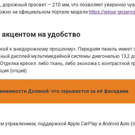
25°, дорожный просвет — 210 мм, что позволяет уверенно чу
можно на официальном портале модели
https://jetour-gnserv
с акцентом на удобство
лкой к внедорожному прошлому». Передняя панель имеет 
ный дисплей мультимедийной системы диагональю 13,2 дю
тделка кресел: либо ткань, либо экокожа с контрастной п
ия (опция).
вижимости Долиной: что скрывается за её фасадами
 управлением, поддержкой Apple CarPlay и Android Auto (п