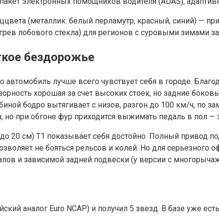
акет электронных помощников водителя (ADAS), адаптивн
еццвета (металлик: белый перламутр, красный, синий) — п
рев лобового стекла) для регионов с суровыми зимами за 
егкое бездорожье
 автомобиль лучше всего чувствует себя в городе. Благод
 Обзорность хорошая за счет высоких стоек, но задние бо
биной бодро вытягивает с низов, разгон до 100 км/ч, по з
 но при обгоне фур приходится выжимать педаль в пол — за
 до 20 см) T1 показывает себя достойно. Полный привод п
позволяет не бояться рельсов и колей. Но для серьезног
лов и зависимой задней подвески (у версии с многорычаж
кий аналог Euro NCAP) и получил 5 звезд. В базе уже есть