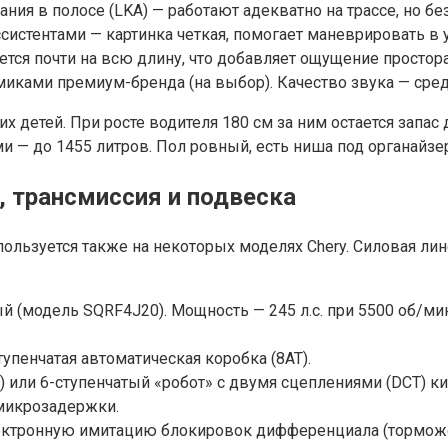
ания в полосе (LKA) — работают адекватно на трассе, но б
истентами — картинка четкая, помогает маневрировать в у
тся почти на всю длину, что добавляет ощущение простора
миками премиум-бренда (на выбор). Качество звука — сре
х детей. При росте водителя 180 см за ним остается запас
 — до 1455 литров. Пол ровный, есть ниша под органайзер
, трансмиссия и подвеска
пользуется также на некоторых моделях Chery. Силовая л
й (модель SQRF4J20). Мощность — 245 л.с. при 5500 об/ми
тупенчатая автоматическая коробка (8АТ).
за) или 6-ступенчатый «робот» с двумя сцеплениями (DCT) 
 микрозадержки.
лектронную имитацию блокировок дифференциала (тормож