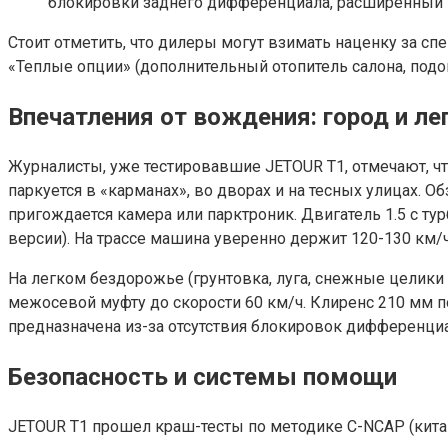
блокировки заднего дифференциала, расширенный п
Стоит отметить, что дилеры могут взимать наценку за сп
«Теплые опции» (дополнительный отопитель салона, подог
Впечатления от вождения: город и л
Журналисты, уже тестировавшие JETOUR T1, отмечают, что
паркуется в «карманах», во дворах и на тесных улицах.
пригождается камера или парктроник. Двигатель 1.5 с тур
версии). На трассе машина уверенно держит 120-130 км/ч,
На легком бездорожье (грунтовка, луга, снежные целики
межосевой муфту до скорости 60 км/ч. Клиренс 210 мм 
предназначена из-за отсутствия блокировок дифференциа
Безопасность и системы помощи
JETOUR T1 прошел краш-тесты по методике C-NCAP (китайс