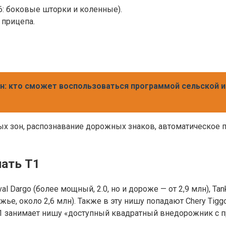
6: боковые шторки и коленные).
 прицепа.
: кто сможет воспользоваться программой сельской и
ых зон, распознавание дорожных знаков, автоматическое 
чать T1
 Dargo (более мощный, 2.0, но и дороже — от 2,9 млн), Ta
ожье, около 2,6 млн). Также в эту нишу попадают Chery Tig
. T1 занимает нишу «доступный квадратный внедорожник с 