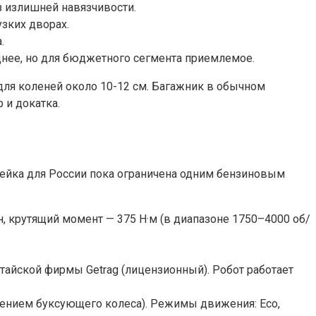
ез излишней навязчивости.
зких дворах.
.
днее, но для бюджетного сегмента приемлемое.
 для коленей около 10-12 см. Багажник в обычном
 и докатка.
инейка для России пока ограничена одним бензиновым
н, крутящий момент — 375 Н·м (в диапазоне 1750–4000 об/
китайской фирмы Getrag (лицензионный). Робот работает
ением буксующего колеса). Режимы движения: Eco,