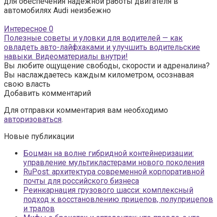
для обеспечения надежной работы двигателя в
автомобилях Audi неизбежно
Интересное
0
Полезные советы и уловки для водителей — как
овладеть авто-лайфхаками и улучшить водительские
навыки. Видеоматериалы внутри!
Вы любите ощущение свободы, скорости и адреналина?
Вы наслаждаетесь каждым километром, осознавая
свою власть
Добавить комментарий
Для отправки комментария вам необходимо
авторизоваться
.
Новые публикации
Боцман на волне гибридной контейнеризации:
управление мультикластерами нового поколения
RuPost: архитектура современной корпоративной
почты для российского бизнеса
Реинкарнация грузового шасси: комплексный
подход к восстановлению прицепов, полуприцепов
и тралов