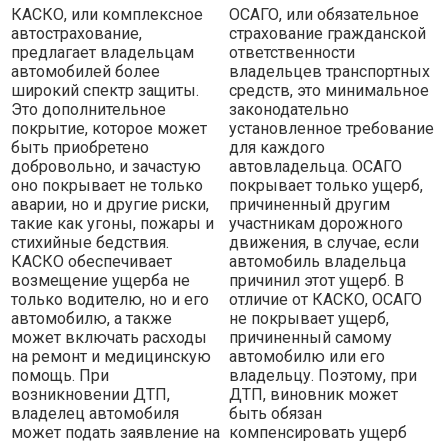
КАСКО, или комплексное
ОСАГО, или обязательное
автострахование,
страхование гражданской
предлагает владельцам
ответственности
автомобилей более
владельцев транспортных
широкий спектр защиты.
средств, это минимальное
Это дополнительное
законодательно
покрытие, которое может
установленное требование
быть приобретено
для каждого
добровольно, и зачастую
автовладельца. ОСАГО
оно покрывает не только
покрывает только ущерб,
аварии, но и другие риски,
причиненный другим
такие как угоны, пожары и
участникам дорожного
стихийные бедствия.
движения, в случае, если
КАСКО обеспечивает
автомобиль владельца
возмещение ущерба не
причинил этот ущерб. В
только водителю, но и его
отличие от КАСКО, ОСАГО
автомобилю, а также
не покрывает ущерб,
может включать расходы
причиненный самому
на ремонт и медицинскую
автомобилю или его
помощь. При
владельцу. Поэтому, при
возникновении ДТП,
ДТП, виновник может
владелец автомобиля
быть обязан
может подать заявление на
компенсировать ущерб