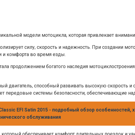
икальной модели мотоцикла, которая привлекает внимание
лизирует силу, скорость и надежность. При создании мот
 и комфорта во время езды.
стала продолжением богатого наследия мотоциклостроения
щный двигатель, способный развивать высокую скорость и
ает передовые системы безопасности, обеспечивающие над
5 Classic EFI Satin 2015 - подробный обзор особенностей,
хнического обслуживания
, который обеспечивает комфорт длительных поездок и ув