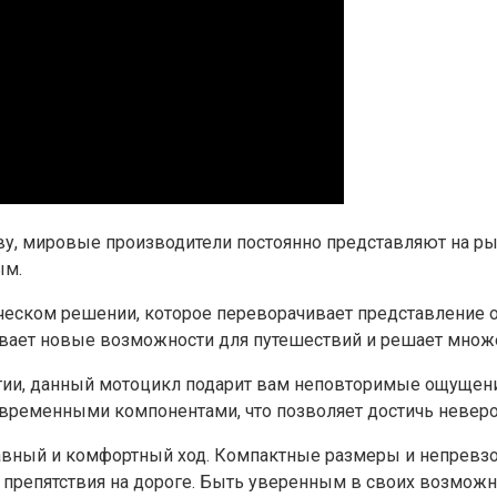
ву, мировые производители постоянно представляют на 
ым.
еском решении, которое переворачивает представление о 
ает новые возможности для путешествий и решает множес
гии, данный мотоцикл подарит вам неповторимые ощущени
ременными компонентами, что позволяет достичь невероят
лавный и комфортный ход. Компактные размеры и непревз
препятствия на дороге. Быть уверенным в своих возможно