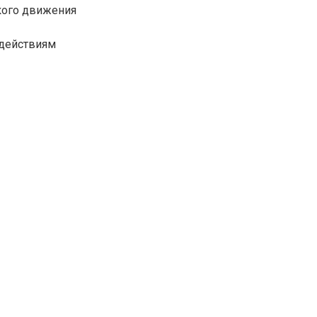
кого движения
здействиям