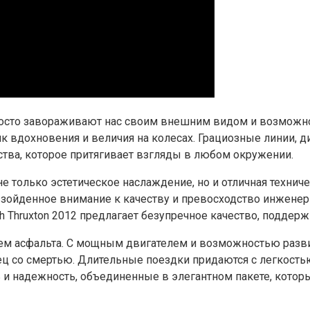
осто завораживают нас своим внешним видом и возможнос
чник вдохновения и величия на колесах. Грациозные линии,
ства, которое притягивает взгляды в любом окружении.
 только эстетическое наслаждение, но и отличная технич
зойденное внимание к качеству и превосходство инженерн
ph Thruxton 2012 предлагает безупречное качество, подд
лем асфальта. С мощным двигателем и возможностью разв
нец со смертью. Длительные поездки придаются с легкост
ь и надежность, объединенные в элегантном пакете, котор