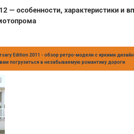
12 — особенности, характеристики и 
 мотопрома
sary Edition 2011 - обзор ретро-модели с яркими диз
 вам погрузиться в незабываемую романтику дороги