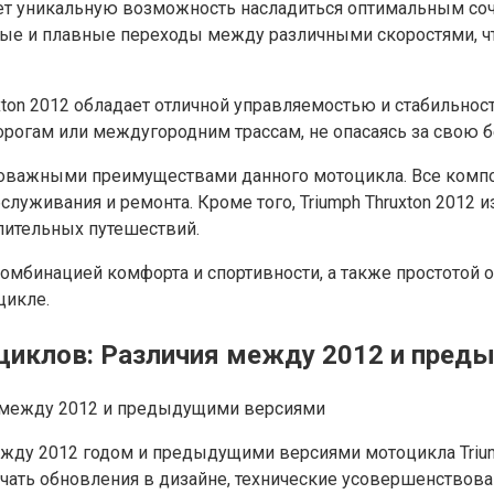
яет уникальную возможность насладиться оптимальным со
вные и плавные переходы между различными скоростями, 
uxton 2012 обладает отличной управляемостью и стабильнос
огам или междугородним трассам, не опасаясь за свою б
важными преимуществами данного мотоцикла. Все компон
служивания и ремонта. Кроме того, Triumph Thruxton 2012
лительных путешествий.
й комбинацией комфорта и спортивности, а также простото
цикле.
циклов: Различия между 2012 и пре
жду 2012 годом и предыдущими версиями мотоцикла Triump
чать обновления в дизайне, технические усовершенствова