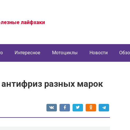
олезные лайфхаки
то
Интересное
Мотоциклы
Новости
Обз
 антифриз разных марок