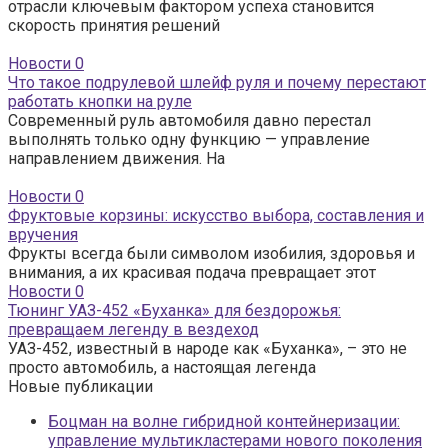
отрасли ключевым фактором успеха становится
скорость принятия решений
Новости
0
Что такое подрулевой шлейф руля и почему перестают
работать кнопки на руле
Современный руль автомобиля давно перестал
выполнять только одну функцию — управление
направлением движения. На
Новости
0
Фруктовые корзины: искусство выбора, составления и
вручения
Фрукты всегда были символом изобилия, здоровья и
внимания, а их красивая подача превращает этот
Новости
0
Тюнинг УАЗ-452 «Буханка» для бездорожья:
превращаем легенду в вездеход
УАЗ-452, известный в народе как «Буханка», – это не
просто автомобиль, а настоящая легенда
Новые публикации
Боцман на волне гибридной контейнеризации:
управление мультикластерами нового поколения