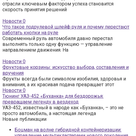
отрасли ключевым фактором успеха становится
скорость принятия решений
Новости
0
Что такое подрулевой шлейф руля и почему перестают
работать кнопки на руле
Современный руль автомобиля давно перестал
выполнять только одну функцию — управление
направлением движения. На
Новости
0
Фруктовые корзины: искусство выбора, составления и
вручения
Фрукты всегда были символом изобилия, здоровья и
внимания, а их красивая подача превращает этот
Новости
0
Тюнинг УАЗ-452 «Буханка» для бездорожья:
превращаем легенду в вездеход
УАЗ-452, известный в народе как «Буханка», – это не
просто автомобиль, а настоящая легенда
Новые публикации
Боцман на волне гибридной контейнеризации:
управление мультикластерами нового поколения