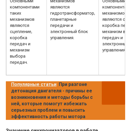
Основными
механизмов
Основными
компонентами
являются
компонентами
таких
гидротрансформатор,
механизмов
механизмов
планетарные
являются сце
являются
передачи и
коробка пере
сцепление,
электронный блок
механизм вы
коробка
управления.
передач и
передач и
электронный 
механизм
управления.
выбора
передач.
Популярные статьи
При разгоне
детонация двигателя - причины ее
возникновения и методы борьбы с
ней, которые помогут избежать
серьезных проблем и повысить
эффективность работы мотора
Значение синхронизаторов в работе