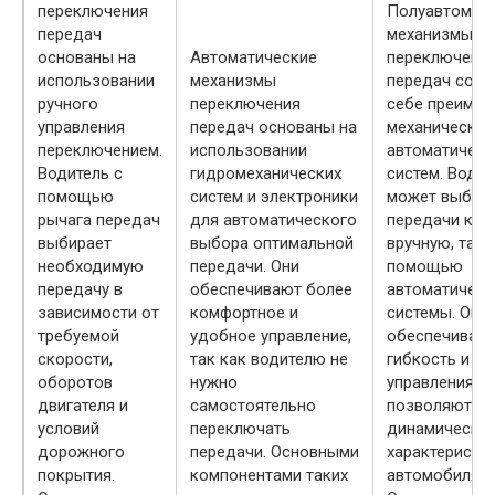
переключения
Полуавтомат
передач
механизмы
основаны на
Автоматические
переключени
использовании
механизмы
передач соче
ручного
переключения
себе преимущ
управления
передач основаны на
механических
переключением.
использовании
автоматическ
Водитель с
гидромеханических
систем. Водит
помощью
систем и электроники
может выбир
рычага передач
для автоматического
передачи как
выбирает
выбора оптимальной
вручную, так и
необходимую
передачи. Они
помощью
передачу в
обеспечивают более
автоматическ
зависимости от
комфортное и
системы. Они
требуемой
удобное управление,
обеспечиваю
скорости,
так как водителю не
гибкость и у
оборотов
нужно
управления, а
двигателя и
самостоятельно
позволяют ул
условий
переключать
динамически
дорожного
передачи. Основными
характеристи
покрытия.
компонентами таких
автомобиля.