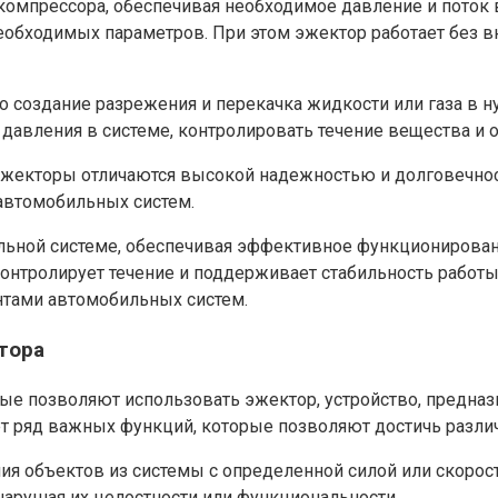
омпрессора, обеспечивая необходимое давление и поток 
еобходимых параметров. При этом эжектор работает без в
о создание разрежения и перекачка жидкости или газа в 
авления в системе, контролировать течение вещества и о
 эжекторы отличаются высокой надежностью и долговечно
автомобильных систем.
льной системе, обеспечивая эффективное функционирован
контролирует течение и поддерживает стабильность рабо
тами автомобильных систем.
тора
ые позволяют использовать эжектор, устройство, предназ
т ряд важных функций, которые позволяют достичь различ
я объектов из системы с определенной силой или скорос
нарушая их целостности или функциональности.