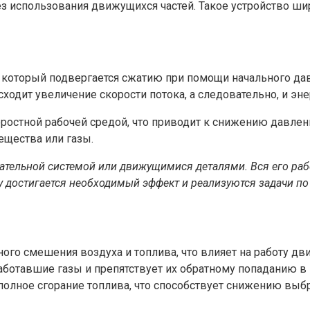
з использования движущихся частей. Такое устройство ши
 который подвергается сжатию при помощи начального давл
одит увеличение скорости потока, а следовательно, и эне
остной рабочей средой, что приводит к снижению давлени
ещества или газы.
игательной системой или движущимися деталями. Вся его ра
ву достигается необходимый эффект и реализуются задачи 
го смешения воздуха и топлива, что влияет на работу дви
аботавшие газы и препятствует их обратному попаданию в
лное сгорание топлива, что способствует снижению выб