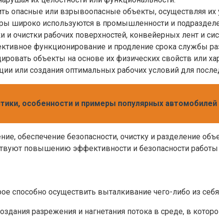
ить опасные или взрывоопасные объекты, осуществляя и
оры широко используются в промышленности и подразделен
и и очистки рабочих поверхностей, конвейерных лент и си
фективное функционирование и продление срока службы ра
ировать объекты на основе их физических свойств или хар
кции или создания оптимальных рабочих условий для посл
истики, особенности и примеры популярных автомобилей
ие, обеспечение безопасности, очистку и разделение об
бствуют повышению эффективности и безопасности работы 
рое способно осуществить выталкивание чего-либо из себя
оздания разрежения и нагнетания потока в среде, в котор