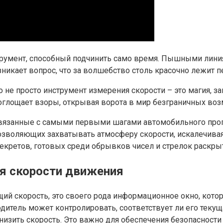
трумент, способный подчинить само время. Пышными лини
озникает вопрос, что за волшебство столь красочно лежит 
 не просто инструмент измерения скорости – это магия, з
поглощает взоры, открывая ворота в мир безграничных воз
связанные с самыми первыми шагами автомобильного прогр
озволяющих захватывать атмосферу скорости, искалечива
екретов, готовых среди обрывков чисел и стрелок раскры
ия скорости движения
ий скорость, это своего рода информационное окно, кото
итель может контролировать, соответствует ли его текущ
низить скорость. Это важно для обеспечения безопасности 