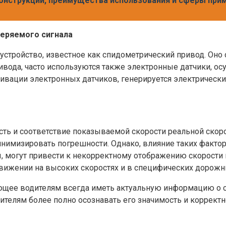
конструкции, преимущества использования и сферы при
еряемого сигнала
стройство, известное как спидометрический привод. Оно 
вода, часто используются также электронные датчики, ос
ивации электронных датчиков, генерируется электрически
сть и соответствие показываемой скорости реальной скор
имизировать погрешности. Однако, влияние таких факторо
ы, могут привести к некорректному отображению скорости
вижении на высоких скоростях и в специфических дорожн
щее водителям всегда иметь актуальную информацию о ск
елям более полно осознавать его значимость и корректн