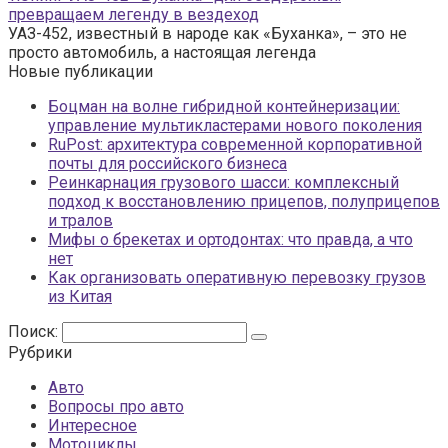
превращаем легенду в вездеход
УАЗ-452, известный в народе как «Буханка», – это не
просто автомобиль, а настоящая легенда
Новые публикации
Боцман на волне гибридной контейнеризации:
управление мультикластерами нового поколения
RuPost: архитектура современной корпоративной
почты для российского бизнеса
Реинкарнация грузового шасси: комплексный
подход к восстановлению прицепов, полуприцепов
и тралов
Мифы о брекетах и ортодонтах: что правда, а что
нет
Как организовать оперативную перевозку грузов
из Китая
Поиск:
Рубрики
Авто
Вопросы про авто
Интересное
Мотоциклы