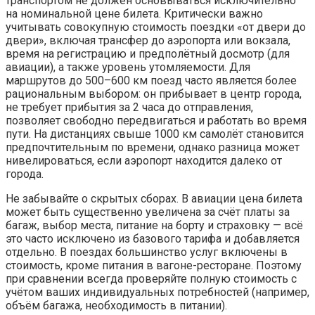
транспортом не должен основываться исключительно
на номинальной цене билета. Критически важно
учитывать совокупную стоимость поездки «от двери до
двери», включая трансфер до аэропорта или вокзала,
время на регистрацию и предполётный досмотр (для
авиации), а также уровень утомляемости. Для
маршрутов до 500–600 км поезд часто является более
рациональным выбором: он прибывает в центр города,
не требует прибытия за 2 часа до отправления,
позволяет свободно передвигаться и работать во время
пути. На дистанциях свыше 1000 км самолёт становится
предпочтительным по времени, однако разница может
нивелироваться, если аэропорт находится далеко от
города.
Не забывайте о скрытых сборах. В авиации цена билета
может быть существенно увеличена за счёт платы за
багаж, выбор места, питание на борту и страховку — всё
это часто исключено из базового тарифа и добавляется
отдельно. В поездах большинство услуг включены в
стоимость, кроме питания в вагоне-ресторане. Поэтому
при сравнении всегда проверяйте полную стоимость с
учётом ваших индивидуальных потребностей (например,
объём багажа, необходимость в питании).