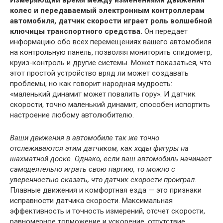
Измеряющий время между изменениями движения
колес и передаваемый электронным контроллерам
автомобиля, датчик скорости играет роль волшебной
ключицы транспортного средства.
Он передает
информацию обо всех перемещениях вашего автомобиля
на контрольную панель, позволяя мониторить спидометр,
круиз-контроль и другие системы. Может показаться, что
этот простой устройство вряд ли может создавать
проблемы, но как говорит народная мудрость:
«маленький динамит может повалить гору». И датчик
скорости, точно маленький динамит, способен испортить
настроение любому автолюбителю.
Ваши движения в автомобиле так же точно
отслеживаются этим датчиком, как ходы фигуры на
шахматной доске. Однако, если ваш автомобиль начинает
самодеятельно играть свою партию, то можно с
уверенностью сказать, что датчик скорости проиграл.
Плавные движения и комфортная езда — это признаки
исправности датчика скорости. Максимальная
эффективность и точность измерений, отсчет скорости,
равномерное торможение и ускорение, отсутствие